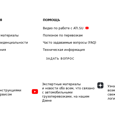
Я
ПОМОЩЬ
Видео по работе с ATI.SU
 материалы
Полезное по перевозкам
фиденциальности
Часто задаваемые вопросы (FAQ)
ения
Техническая информация
ЗАДАТЬ ВОПРОС
Экспертные материалы
Узна
и новости обо всем, что связано
инструкциями
возм
с автомобильными
ервисом
свеж
грузоперевозками, на нашем
логи
Дзене