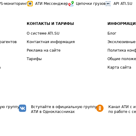
PS-мониторинг
АТИ Мессенджер
Цепочки грузов
API ATI.SU
КОНТАКТЫ И ТАРИФЫ
ИНФОРМАЦИ
О системе ATI.SU
Блог
рагентов
Контактная информация
Эксклюзивные
Реклама на сайте
Политика кон
Тарифы
Общие полож
а
Карта сайта
ую группу
Вступайте в официальную группу
Канал АТИ с 
АТИ в Одноклассниках
по работе с с