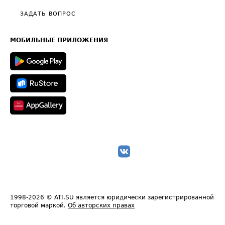
Политика конфиденциальности
Полезное по перевозкам
Общие положения
ЗАДАТЬ ВОПРОС
Часто задаваемые вопросы (FAQ)
Карта сайта
Техническая информация
МОБИЛЬНЫЕ ПРИЛОЖЕНИЯ
1998-2026
© ATI.SU является юридически зарегистрированной
торговой маркой.
Об авторских правах