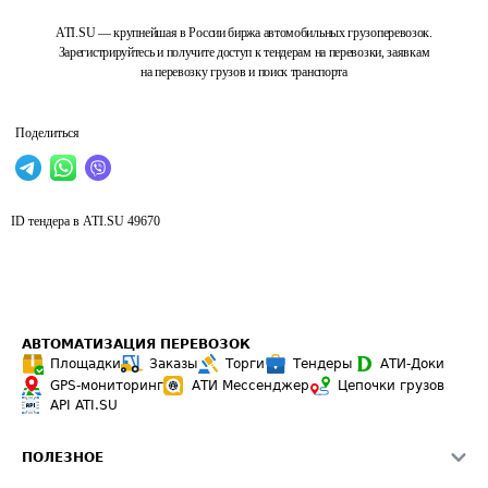
ATI.SU — крупнейшая в России биржа автомобильных грузоперевозок.
Зарегистрируйтесь и получите доступ к тендерам на перевозки, заявкам
на перевозку грузов и поиск транспорта
Поделиться
ID тендера в ATI.SU
49670
АВТОМАТИЗАЦИЯ ПЕРЕВОЗОК
Площадки
Заказы
Торги
Тендеры
АТИ-Доки
GPS-мониторинг
АТИ Мессенджер
Цепочки грузов
API ATI.SU
ПОЛЕЗНОЕ