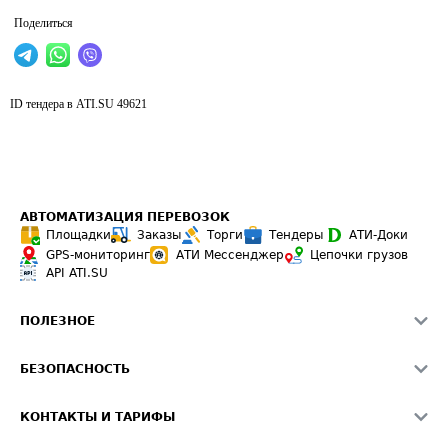
Поделиться
ID тендера в ATI.SU
49621
АВТОМАТИЗАЦИЯ ПЕРЕВОЗОК
Площадки
Заказы
Торги
Тендеры
АТИ-Доки
GPS-мониторинг
АТИ Мессенджер
Цепочки грузов
API ATI.SU
ПОЛЕЗНОЕ
Расчет расстояний
БЕЗОПАСНОСТЬ
Академия ATI.SU
ATI.SU о безопасности
Звезды ATI.SU на вашем сайте
КОНТАКТЫ И ТАРИФЫ
Памятка по проверке контрагентов
Индекс ATI.SU FTL РФ