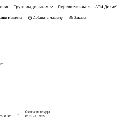
ашин
Грузовладельцам
Перевозчикам
АТИ-Доки
А
Ваши машины
Добавить машину
Заказы
рт
Окончание тендера
25, 09:05
06.10.25, 09:05