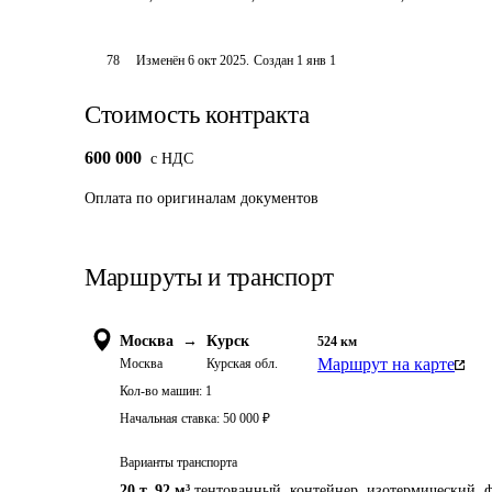
78
Изменён
6 окт 2025
.
Создан
1 янв 1
Стоимость контракта
600 000
c НДС
Оплата
по оригиналам документов
Маршруты и транспорт
Москва
→
Курск
524
км
Маршрут на карте
Москва
Курская обл.
Кол-во машин:
1
Начальная ставка:
50 000
₽
Варианты транспорта
20 т
,
92 м³
тентованный, контейнер, изотермический, ф