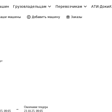
ашин
Грузовладельцам
Перевозчикам
АТИ-Доки
А
Ваши машины
Добавить машину
Заказы
рт
Окончание тендера
25, 09:05
23.10.25, 09:05