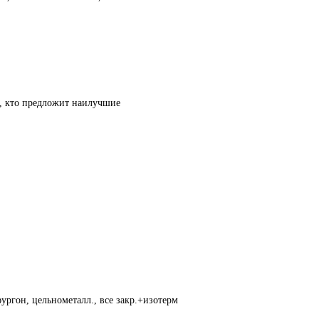
т, кто предложит наилучшие
ургон, цельнометалл., все закр.+изотерм