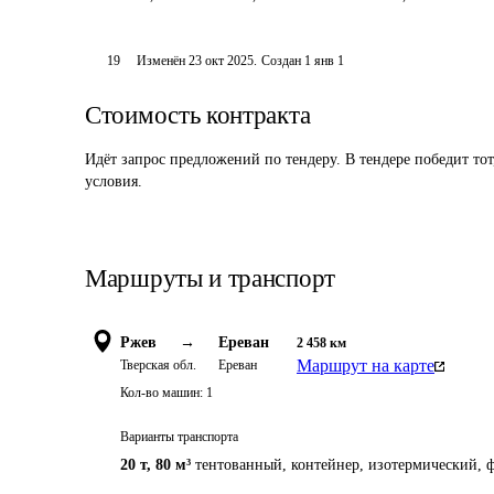
19
Изменён
23 окт 2025
.
Создан
1 янв 1
Стоимость контракта
Идёт запрос предложений по тендеру. В тендере победит то
условия.
Маршруты и транспорт
Ржев
→
Ереван
2 458
км
Маршрут на карте
Тверская обл.
Ереван
Кол-во машин:
1
Варианты транспорта
20 т
,
80 м³
тентованный, контейнер, изотермический, ф