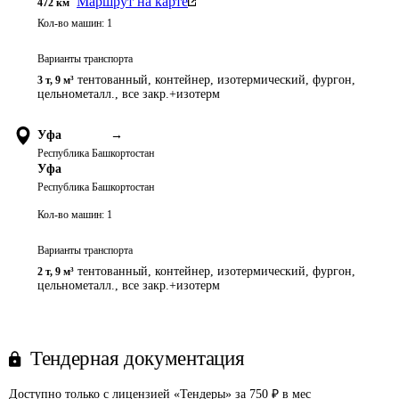
Маршрут на карте
472
км
Кол-во машин:
1
Варианты транспорта
тентованный, контейнер, изотермический, фургон,
3 т
,
9 м³
цельнометалл., все закр.+изотерм
Уфа
→
Республика Башкортостан
Уфа
Республика Башкортостан
Кол-во машин:
1
Варианты транспорта
тентованный, контейнер, изотермический, фургон,
2 т
,
9 м³
цельнометалл., все закр.+изотерм
Тендерная документация
Доступно только с лицензией «Тендеры» за 750 ₽ в мес