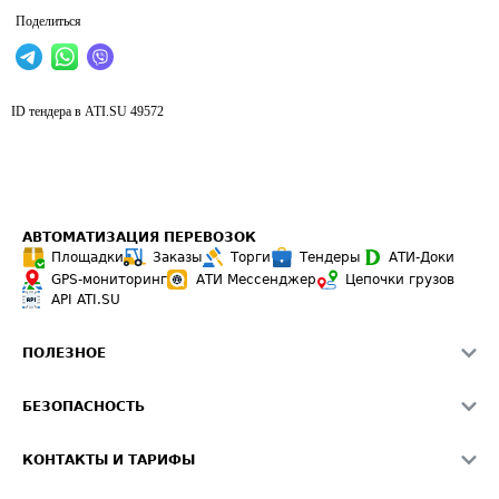
Поделиться
ID тендера в ATI.SU
49572
АВТОМАТИЗАЦИЯ ПЕРЕВОЗОК
Площадки
Заказы
Торги
Тендеры
АТИ-Доки
GPS-мониторинг
АТИ Мессенджер
Цепочки грузов
API ATI.SU
ПОЛЕЗНОЕ
Расчет расстояний
БЕЗОПАСНОСТЬ
Академия ATI.SU
ATI.SU о безопасности
Звезды ATI.SU на вашем сайте
КОНТАКТЫ И ТАРИФЫ
Памятка по проверке контрагентов
Индекс ATI.SU FTL РФ
О системе ATI.SU