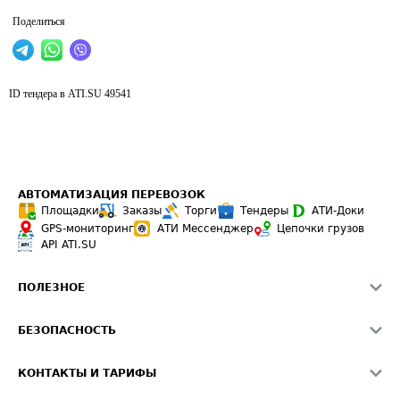
Поделиться
ID тендера в ATI.SU
49541
АВТОМАТИЗАЦИЯ ПЕРЕВОЗОК
Площадки
Заказы
Торги
Тендеры
АТИ-Доки
GPS-мониторинг
АТИ Мессенджер
Цепочки грузов
API ATI.SU
ПОЛЕЗНОЕ
Расчет расстояний
БЕЗОПАСНОСТЬ
Академия ATI.SU
ATI.SU о безопасности
Звезды ATI.SU на вашем сайте
КОНТАКТЫ И ТАРИФЫ
Памятка по проверке контрагентов
Индекс ATI.SU FTL РФ