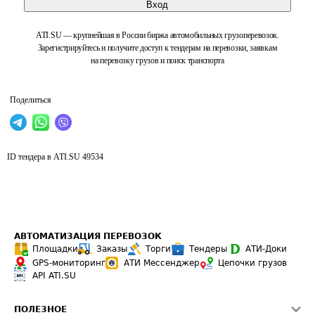
Вход
ATI.SU — крупнейшая в России биржа автомобильных грузоперевозок.
Зарегистрируйтесь и получите доступ к тендерам на перевозки, заявкам
на перевозку грузов и поиск транспорта
Поделиться
ID тендера в ATI.SU
49534
АВТОМАТИЗАЦИЯ ПЕРЕВОЗОК
Площадки
Заказы
Торги
Тендеры
АТИ-Доки
GPS-мониторинг
АТИ Мессенджер
Цепочки грузов
API ATI.SU
ПОЛЕЗНОЕ