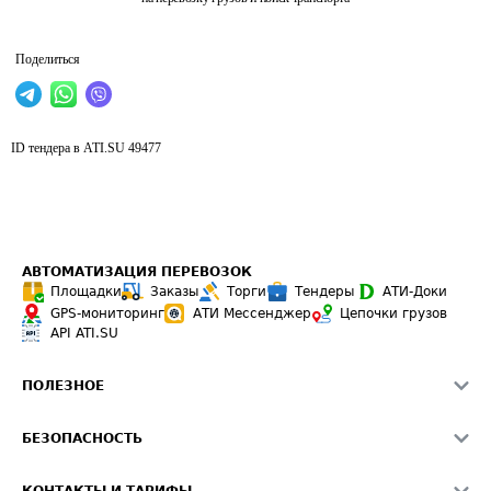
Поделиться
ID тендера в ATI.SU
49477
АВТОМАТИЗАЦИЯ ПЕРЕВОЗОК
Площадки
Заказы
Торги
Тендеры
АТИ-Доки
GPS-мониторинг
АТИ Мессенджер
Цепочки грузов
API ATI.SU
ПОЛЕЗНОЕ
Расчет расстояний
БЕЗОПАСНОСТЬ
Академия ATI.SU
ATI.SU о безопасности
Звезды ATI.SU на вашем сайте