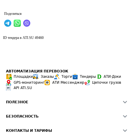
Поделиться
ID тендера в ATI.SU
49460
АВТОМАТИЗАЦИЯ ПЕРЕВОЗОК
Площадки
Заказы
Торги
Тендеры
АТИ-Доки
GPS-мониторинг
АТИ Мессенджер
Цепочки грузов
API ATI.SU
ПОЛЕЗНОЕ
Расчет расстояний
БЕЗОПАСНОСТЬ
Академия ATI.SU
ATI.SU о безопасности
Звезды ATI.SU на вашем сайте
КОНТАКТЫ И ТАРИФЫ