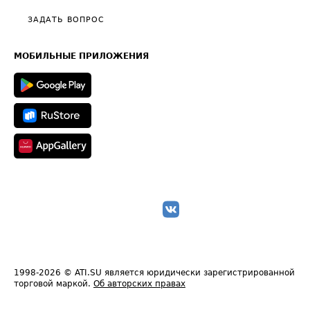
Политика конфиденциальности
Полезное по перевозкам
Общие положения
ЗАДАТЬ ВОПРОС
Часто задаваемые вопросы (FAQ)
Карта сайта
Техническая информация
МОБИЛЬНЫЕ ПРИЛОЖЕНИЯ
1998-2026
© ATI.SU является юридически зарегистрированной
торговой маркой.
Об авторских правах