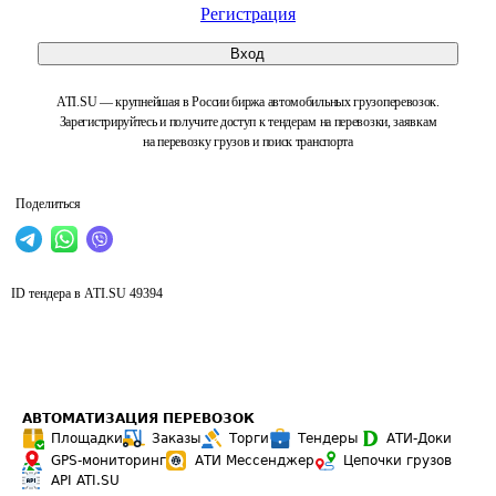
Регистрация
Вход
ATI.SU — крупнейшая в России биржа автомобильных грузоперевозок.
Зарегистрируйтесь и получите доступ к тендерам на перевозки, заявкам
на перевозку грузов и поиск транспорта
Поделиться
ID тендера в ATI.SU
49394
АВТОМАТИЗАЦИЯ ПЕРЕВОЗОК
Площадки
Заказы
Торги
Тендеры
АТИ-Доки
GPS-мониторинг
АТИ Мессенджер
Цепочки грузов
API ATI.SU