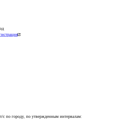
од
гистрация
т/с по городу, по утвержденным интервалам:
