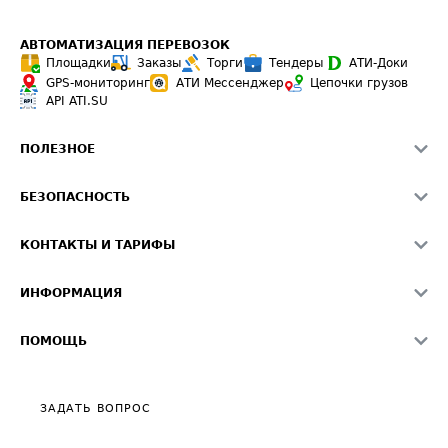
АВТОМАТИЗАЦИЯ ПЕРЕВОЗОК
Площадки
Заказы
Торги
Тендеры
АТИ-Доки
GPS-мониторинг
АТИ Мессенджер
Цепочки грузов
API ATI.SU
ПОЛЕЗНОЕ
Расчет расстояний
БЕЗОПАСНОСТЬ
Академия ATI.SU
ATI.SU о безопасности
Звезды ATI.SU на вашем сайте
КОНТАКТЫ И ТАРИФЫ
Памятка по проверке контрагентов
Индекс ATI.SU FTL РФ
О системе ATI.SU
Светофор+
Средние ставки
ИНФОРМАЦИЯ
Контактная информация
Страхование
Выгодные направления
Блог
Реклама на сайте
О формировании Паспорта
ПОМОЩЬ
Эксклюзивные материалы
Тарифы
Видео по работе с ATI.SU
Политика конфиденциальности
Полезное по перевозкам
Общие положения
ЗАДАТЬ ВОПРОС
Часто задаваемые вопросы (FAQ)
Карта сайта