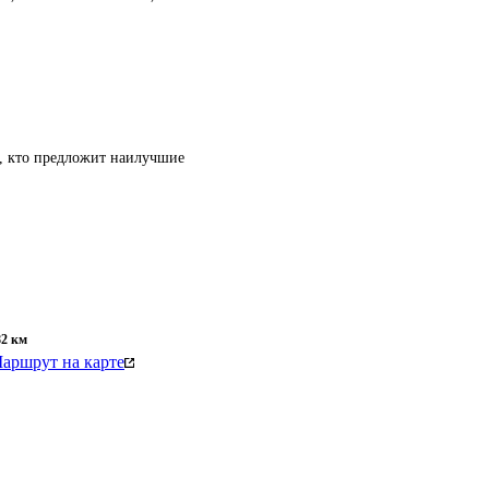
т, кто предложит наилучшие
82
км
аршрут на карте