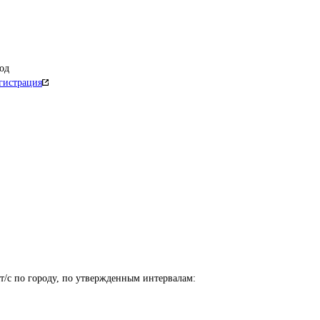
од
гистрация
т/с по городу, по утвержденным интервалам:
