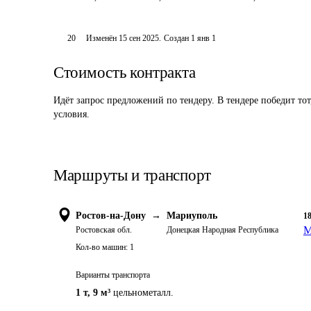
20
Изменён
15 сен 2025
.
Создан
1 янв 1
Стоимость контракта
Идёт запрос предложений по тендеру. В тендере победит то
условия.
Маршруты и транспорт
Ростов-на-Дону
→
Мариуполь
1
М
Ростовская обл.
Донецкая Народная Республика
Кол-во машин:
1
Варианты транспорта
1 т
,
9 м³
цельнометалл.