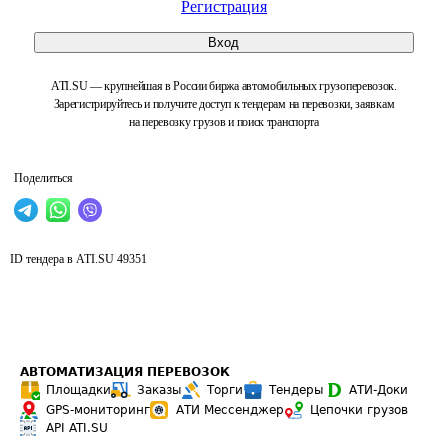
Регистрация
Вход
ATI.SU — крупнейшая в России биржа автомобильных грузоперевозок.
Зарегистрируйтесь и получите доступ к тендерам на перевозки, заявкам
на перевозку грузов и поиск транспорта
Поделиться
ID тендера в ATI.SU
49351
АВТОМАТИЗАЦИЯ ПЕРЕВОЗОК
Площадки
Заказы
Торги
Тендеры
АТИ-Доки
GPS-мониторинг
АТИ Мессенджер
Цепочки грузов
API ATI.SU