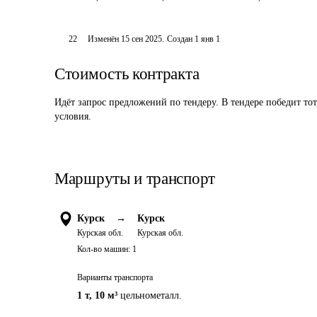
22
Изменён
15 сен 2025
.
Создан
1 янв 1
Стоимость контракта
Идёт запрос предложений по тендеру. В тендере победит то
условия.
Маршруты и транспорт
Курск
→
Курск
Курская обл.
Курская обл.
Кол-во машин:
1
Варианты транспорта
1 т
,
10 м³
цельнометалл.