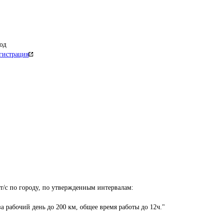
од
гистрация
т/с по городу, по утвержденным интервалам:

а рабочий день до 200 км, общее время работы до 12ч."
