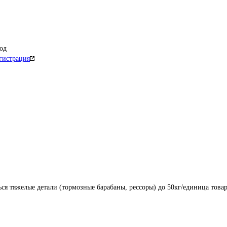
од
гистрация
ся тяжелые детали (тормозные барабаны, рессоры) до 50кг/единица товара