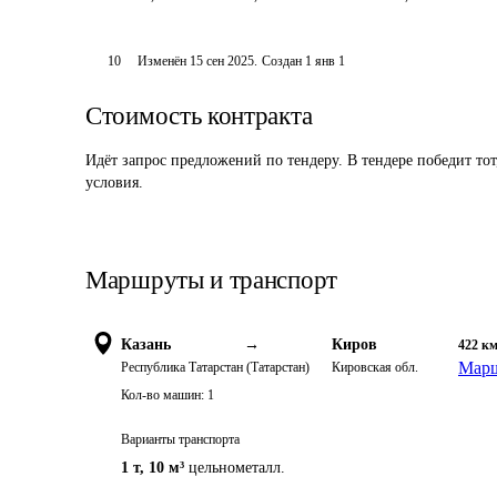
10
Изменён
15 сен 2025
.
Создан
1 янв 1
Стоимость контракта
Идёт запрос предложений по тендеру. В тендере победит то
условия.
Маршруты и транспорт
Казань
→
Киров
422
к
Марш
Республика Татарстан (Татарстан)
Кировская обл.
Кол-во машин:
1
Варианты транспорта
1 т
,
10 м³
цельнометалл.