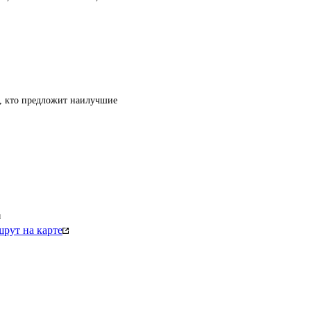
т, кто предложит наилучшие
м
рут на карте