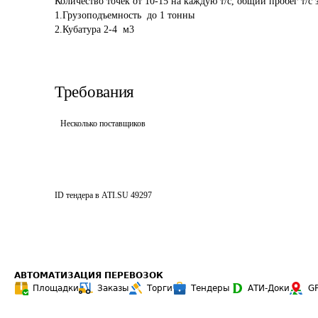
Количество точек от 10-15 на каждую т/с, общий пробег т/с з
1.Грузоподъемность  до 1 тонны

Требования
Несколько поставщиков
ID тендера в ATI.SU
49297
АВТОМАТИЗАЦИЯ ПЕРЕВОЗОК
Площадки
Заказы
Торги
Тендеры
АТИ-Доки
G