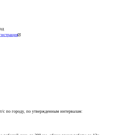
од
гистрация
т/с по городу, по утвержденным интервалам:
