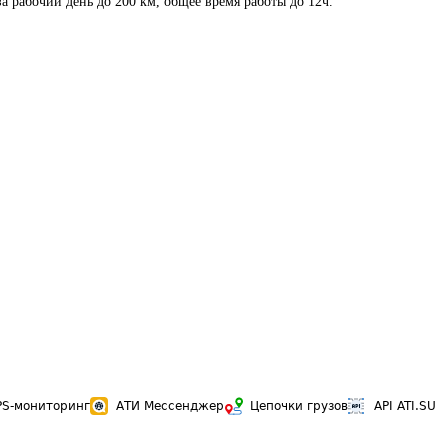
а рабочий день до 200 км, общее время работы до 12ч.

PS-мониторинг
АТИ Мессенджер
Цепочки грузов
API ATI.SU