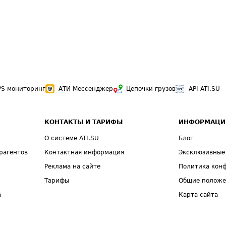
PS-мониторинг
АТИ Мессенджер
Цепочки грузов
API ATI.SU
КОНТАКТЫ И ТАРИФЫ
ИНФОРМАЦИ
О системе ATI.SU
Блог
рагентов
Контактная информация
Эксклюзивные
Реклама на сайте
Политика кон
Тарифы
Общие полож
а
Карта сайта