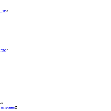
арте
арте
од
гистрация