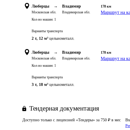
Люберцы
→
Владимир
178
км
Маршрут на к
Московская обл.
Владимирская обл.
Кол-во машин:
1
Варианты транспорта
2 т
,
12 м³
цельнометалл.
Люберцы
→
Владимир
178
км
Маршрут на к
Московская обл.
Владимирская обл.
Кол-во машин:
1
Варианты транспорта
3 т
,
18 м³
цельнометалл.
Тендерная документация
Доступно только с лицензией «Тендеры» за 750 ₽ в мес
Вх
Ре