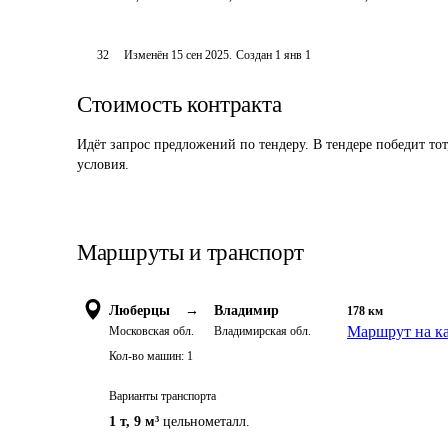
32
Изменён
15 сен 2025
.
Создан
1 янв 1
Стоимость контракта
Идёт запрос предложений по тендеру. В тендере победит то
условия.
Маршруты и транспорт
Люберцы
→
Владимир
178
км
Маршрут на к
Московская обл.
Владимирская обл.
Кол-во машин:
1
Варианты транспорта
1 т
,
9 м³
цельнометалл.