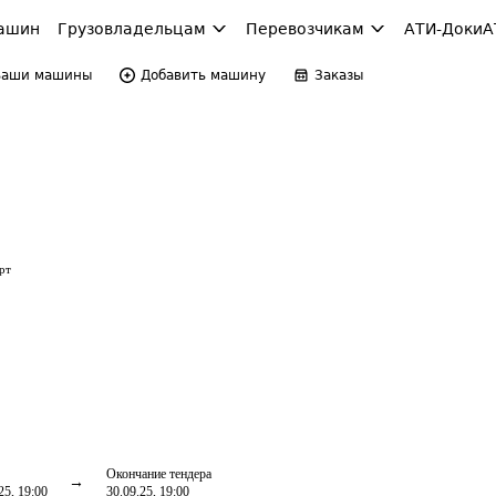
ашин
Грузовладельцам
Перевозчикам
АТИ-Доки
А
Ваши машины
Добавить машину
Заказы
рт
Окончание тендера
25, 19:00
30.09.25, 19:00