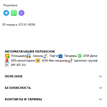
Поделиться
ID тендера в ATI.SU
49208
АВТОМАТИЗАЦИЯ ПЕРЕВОЗОК
Площадки
Заказы
Торги
Тендеры
АТИ-Доки
GPS-мониторинг
АТИ Мессенджер
Цепочки грузов
API ATI.SU
ПОЛЕЗНОЕ
Расчет расстояний
БЕЗОПАСНОСТЬ
Академия ATI.SU
ATI.SU о безопасности
Звезды ATI.SU на вашем сайте
КОНТАКТЫ И ТАРИФЫ
Памятка по проверке контрагентов
Индекс ATI.SU FTL РФ