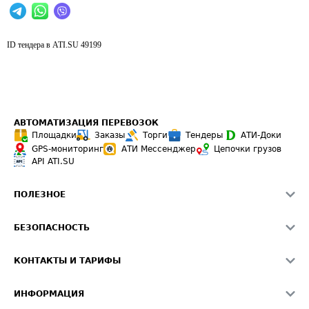
ID тендера в ATI.SU
49199
АВТОМАТИЗАЦИЯ ПЕРЕВОЗОК
Площадки
Заказы
Торги
Тендеры
АТИ-Доки
GPS-мониторинг
АТИ Мессенджер
Цепочки грузов
API ATI.SU
ПОЛЕЗНОЕ
Расчет расстояний
БЕЗОПАСНОСТЬ
Академия ATI.SU
ATI.SU о безопасности
Звезды ATI.SU на вашем сайте
КОНТАКТЫ И ТАРИФЫ
Памятка по проверке контрагентов
Индекс ATI.SU FTL РФ
О системе ATI.SU
Светофор+
Средние ставки
ИНФОРМАЦИЯ
Контактная информация
Страхование