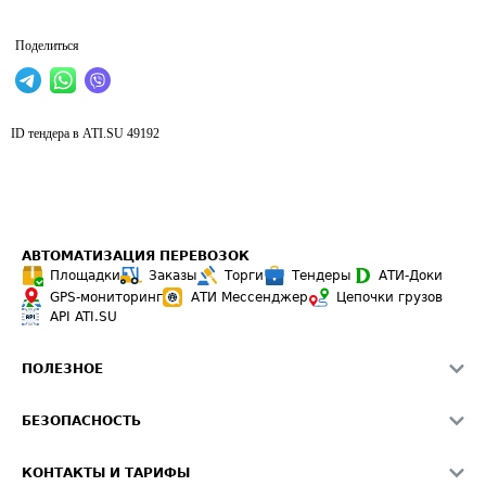
Поделиться
ID тендера в ATI.SU
49192
АВТОМАТИЗАЦИЯ ПЕРЕВОЗОК
Площадки
Заказы
Торги
Тендеры
АТИ-Доки
GPS-мониторинг
АТИ Мессенджер
Цепочки грузов
API ATI.SU
ПОЛЕЗНОЕ
Расчет расстояний
БЕЗОПАСНОСТЬ
Академия ATI.SU
ATI.SU о безопасности
Звезды ATI.SU на вашем сайте
КОНТАКТЫ И ТАРИФЫ