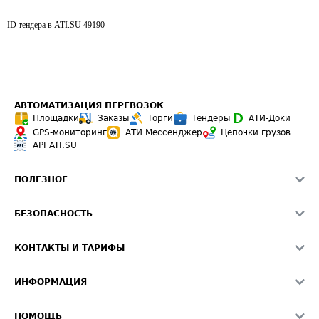
ID тендера в ATI.SU
49190
АВТОМАТИЗАЦИЯ ПЕРЕВОЗОК
Площадки
Заказы
Торги
Тендеры
АТИ-Доки
GPS-мониторинг
АТИ Мессенджер
Цепочки грузов
API ATI.SU
ПОЛЕЗНОЕ
Расчет расстояний
БЕЗОПАСНОСТЬ
Академия ATI.SU
ATI.SU о безопасности
Звезды ATI.SU на вашем сайте
КОНТАКТЫ И ТАРИФЫ
Памятка по проверке контрагентов
Индекс ATI.SU FTL РФ
О системе ATI.SU
Светофор+
Средние ставки
ИНФОРМАЦИЯ
Контактная информация
Страхование
Выгодные направления
Блог
Реклама на сайте
О формировании Паспорта
ПОМОЩЬ