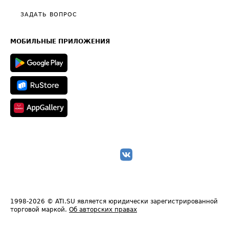
Политика конфиденциальности
Полезное по перевозкам
Общие положения
ЗАДАТЬ ВОПРОС
Часто задаваемые вопросы (FAQ)
Карта сайта
Техническая информация
МОБИЛЬНЫЕ ПРИЛОЖЕНИЯ
1998-2026
© ATI.SU является юридически зарегистрированной
торговой маркой.
Об авторских правах