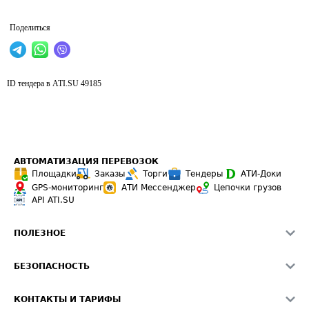
Поделиться
ID тендера в ATI.SU
49185
АВТОМАТИЗАЦИЯ ПЕРЕВОЗОК
Площадки
Заказы
Торги
Тендеры
АТИ-Доки
GPS-мониторинг
АТИ Мессенджер
Цепочки грузов
API ATI.SU
ПОЛЕЗНОЕ
Расчет расстояний
БЕЗОПАСНОСТЬ
Академия ATI.SU
ATI.SU о безопасности
Звезды ATI.SU на вашем сайте
КОНТАКТЫ И ТАРИФЫ
Памятка по проверке контрагентов