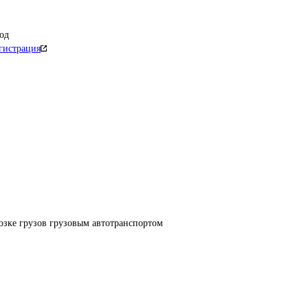
од
гистрация
озке грузов грузовым автотранспортом