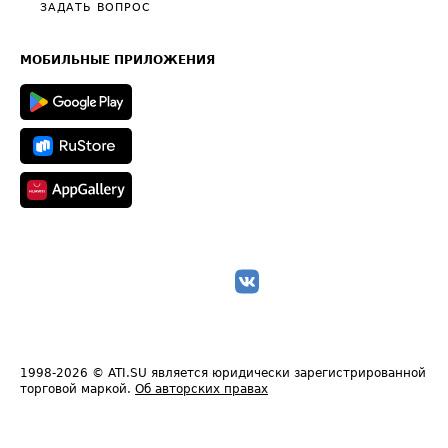
Полезное по перевозкам
Общие положения
ЗАДАТЬ ВОПРОС
Часто задаваемые вопросы (FAQ)
Карта сайта
Техническая информация
МОБИЛЬНЫЕ ПРИЛОЖЕНИЯ
1998-2026
© ATI.SU является юридически зарегистрированной
торговой маркой.
Об авторских правах