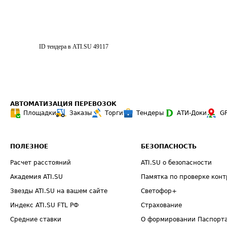
ID тендера в ATI.SU
49117
АВТОМАТИЗАЦИЯ ПЕРЕВОЗОК
Площадки
Заказы
Торги
Тендеры
АТИ-Доки
G
ПОЛЕЗНОЕ
БЕЗОПАСНОСТЬ
Расчет расстояний
ATI.SU о безопасности
Академия ATI.SU
Памятка по проверке конт
Звезды ATI.SU на вашем сайте
Светофор+
Индекс ATI.SU FTL РФ
Страхование
Средние ставки
О формировании Паспорт