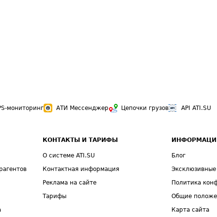
PS-мониторинг
АТИ Мессенджер
Цепочки грузов
API ATI.SU
КОНТАКТЫ И ТАРИФЫ
ИНФОРМАЦИ
О системе ATI.SU
Блог
рагентов
Контактная информация
Эксклюзивные
Реклама на сайте
Политика кон
Тарифы
Общие полож
а
Карта сайта