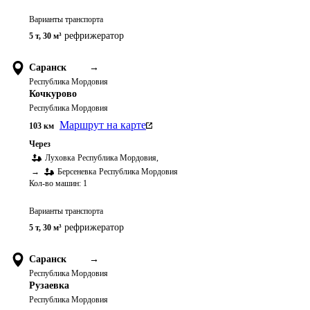
Варианты транспорта
рефрижератор
5 т
,
30 м³
Саранск
→
Республика Мордовия
Кочкурово
Республика Мордовия
Маршрут на карте
103
км
Через
Луховка
Республика Мордовия
,
→
Берсеневка
Республика Мордовия
Кол-во машин:
1
Варианты транспорта
рефрижератор
5 т
,
30 м³
Саранск
→
Республика Мордовия
Рузаевка
Республика Мордовия