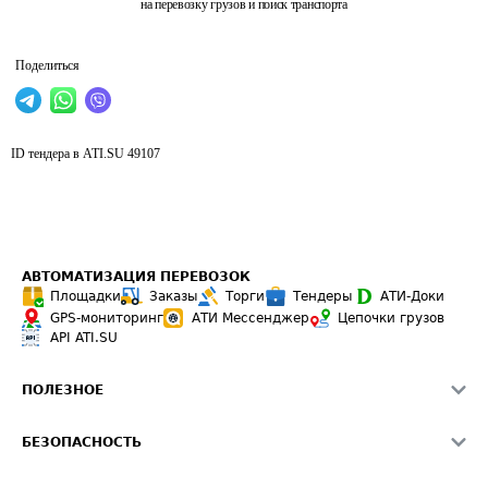
на перевозку грузов и поиск транспорта
Поделиться
ID тендера в ATI.SU
49107
АВТОМАТИЗАЦИЯ ПЕРЕВОЗОК
Площадки
Заказы
Торги
Тендеры
АТИ-Доки
GPS-мониторинг
АТИ Мессенджер
Цепочки грузов
API ATI.SU
ПОЛЕЗНОЕ
Расчет расстояний
БЕЗОПАСНОСТЬ
Академия ATI.SU
ATI.SU о безопасности
Звезды ATI.SU на вашем сайте