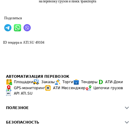
на перевозку грузов и поиск транспорта
Поделиться
ID тендера в ATI.SU
49104
АВТОМАТИЗАЦИЯ ПЕРЕВОЗОК
Площадки
Заказы
Торги
Тендеры
АТИ-Доки
GPS-мониторинг
АТИ Мессенджер
Цепочки грузов
API ATI.SU
ПОЛЕЗНОЕ
Расчет расстояний
БЕЗОПАСНОСТЬ
Академия ATI.SU
ATI.SU о безопасности
Звезды ATI.SU на вашем сайте