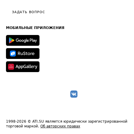
Видео по работе с ATI.SU
Политика конфиденциальности
Полезное по перевозкам
Общие положения
ЗАДАТЬ ВОПРОС
Часто задаваемые вопросы (FAQ)
Карта сайта
Техническая информация
МОБИЛЬНЫЕ ПРИЛОЖЕНИЯ
1998-2026
© ATI.SU является юридически зарегистрированной
торговой маркой.
Об авторских правах