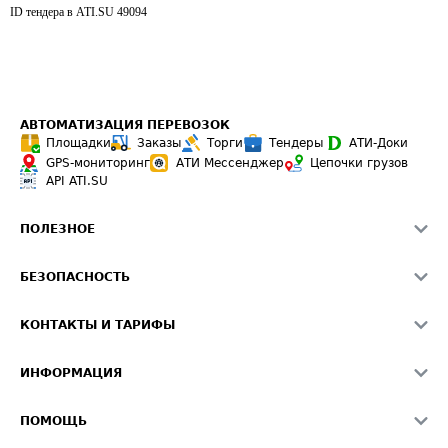
ID тендера в ATI.SU
49094
АВТОМАТИЗАЦИЯ ПЕРЕВОЗОК
Площадки
Заказы
Торги
Тендеры
АТИ-Доки
GPS-мониторинг
АТИ Мессенджер
Цепочки грузов
API ATI.SU
ПОЛЕЗНОЕ
Расчет расстояний
БЕЗОПАСНОСТЬ
Академия ATI.SU
ATI.SU о безопасности
Звезды ATI.SU на вашем сайте
КОНТАКТЫ И ТАРИФЫ
Памятка по проверке контрагентов
Индекс ATI.SU FTL РФ
О системе ATI.SU
Светофор+
Средние ставки
ИНФОРМАЦИЯ
Контактная информация
Страхование
Выгодные направления
Блог
Реклама на сайте
О формировании Паспорта
ПОМОЩЬ
Эксклюзивные материалы
Тарифы