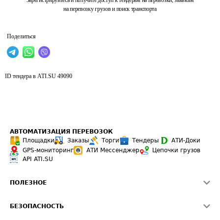
Зарегистрируйтесь и получите доступ к тендерам на перевозки, заявкам
на перевозку грузов и поиск транспорта
Поделиться
ID тендера в ATI.SU
49090
АВТОМАТИЗАЦИЯ ПЕРЕВОЗОК
Площадки
Заказы
Торги
Тендеры
АТИ-Доки
GPS-мониторинг
АТИ Мессенджер
Цепочки грузов
API ATI.SU
ПОЛЕЗНОЕ
Расчет расстояний
БЕЗОПАСНОСТЬ
Академия ATI.SU