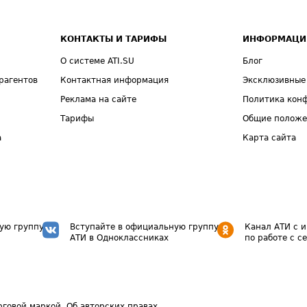
КОНТАКТЫ И ТАРИФЫ
ИНФОРМАЦИ
О системе ATI.SU
Блог
рагентов
Контактная информация
Эксклюзивные
Реклама на сайте
Политика кон
Тарифы
Общие полож
а
Карта сайта
ую группу
Вступайте в официальную группу
Канал АТИ с 
АТИ в Одноклассниках
по работе с с
рговой маркой.
Об авторских правах