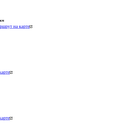
км
ршрут на карте
карте
карте