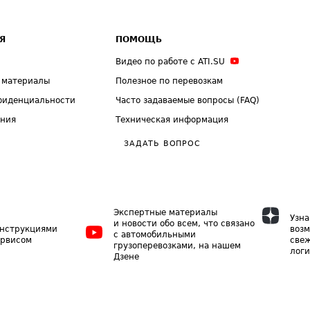
Я
ПОМОЩЬ
Видео по работе с ATI.SU
 материалы
Полезное по перевозкам
фиденциальности
Часто задаваемые вопросы (FAQ)
ения
Техническая информация
ЗАДАТЬ ВОПРОС
Экспертные материалы
Узна
и новости обо всем, что связано
инструкциями
возм
с автомобильными
ервисом
свеж
грузоперевозками, на нашем
логи
Дзене