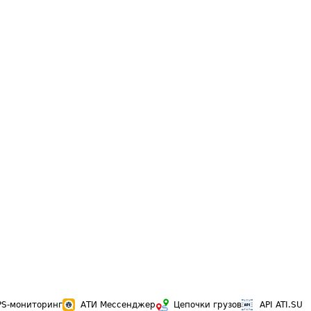
PS-мониторинг
АТИ Мессенджер
Цепочки грузов
API ATI.SU