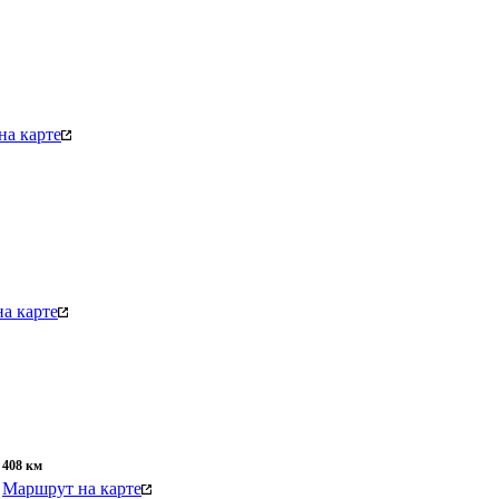
на карте
а карте
408
км
Маршрут на карте