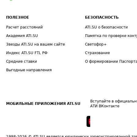
ПОЛЕЗНОЕ
БЕЗОПАСНОСТЬ
Расчет расстояний
ATI.SU о безопасности
Академия ATI.SU
Памятка по проверке конт
Звезды ATI.SU на вашем сайте
Светофор+
Индекс ATI.SU FTL РФ
Страхование
Средние ставки
О формировании Паспорт
Выгодные направления
Вступайте в официальн
МОБИЛЬНЫЕ ПРИЛОЖЕНИЯ ATI.SU
АТИ ВКонтакте
1998-2026
© ATI.SU является юридически зарегистрированной то