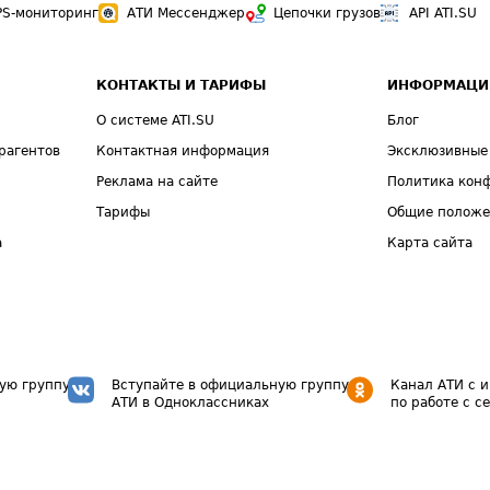
PS-мониторинг
АТИ Мессенджер
Цепочки грузов
API ATI.SU
КОНТАКТЫ И ТАРИФЫ
ИНФОРМАЦИ
О системе ATI.SU
Блог
рагентов
Контактная информация
Эксклюзивные
Реклама на сайте
Политика кон
Тарифы
Общие полож
а
Карта сайта
ую группу
Вступайте в официальную группу
Канал АТИ с 
АТИ в Одноклассниках
по работе с с