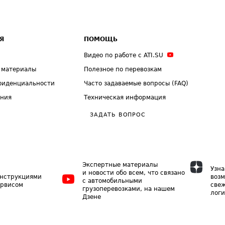
Я
ПОМОЩЬ
Видео по работе с ATI.SU
 материалы
Полезное по перевозкам
фиденциальности
Часто задаваемые вопросы (FAQ)
ения
Техническая информация
ЗАДАТЬ ВОПРОС
Экспертные материалы
Узна
и новости обо всем, что связано
инструкциями
возм
с автомобильными
ервисом
свеж
грузоперевозками, на нашем
логи
Дзене