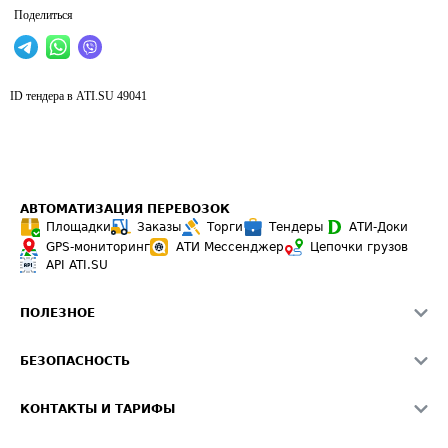
Поделиться
ID тендера в ATI.SU
49041
АВТОМАТИЗАЦИЯ ПЕРЕВОЗОК
Площадки
Заказы
Торги
Тендеры
АТИ-Доки
GPS-мониторинг
АТИ Мессенджер
Цепочки грузов
API ATI.SU
ПОЛЕЗНОЕ
Расчет расстояний
БЕЗОПАСНОСТЬ
Академия ATI.SU
ATI.SU о безопасности
Звезды ATI.SU на вашем сайте
КОНТАКТЫ И ТАРИФЫ
Памятка по проверке контрагентов
Индекс ATI.SU FTL РФ
О системе ATI.SU