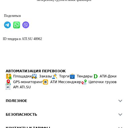
Поделиться
ID тендера в ATI.SU
48962
АВТОМАТИЗАЦИЯ ПЕРЕВОЗОК
Площадки
Заказы
Торги
Тендеры
АТИ-Доки
GPS-мониторинг
АТИ Мессенджер
Цепочки грузов
API ATI.SU
ПОЛЕЗНОЕ
Расчет расстояний
БЕЗОПАСНОСТЬ
Академия ATI.SU
ATI.SU о безопасности
Звезды ATI.SU на вашем сайте