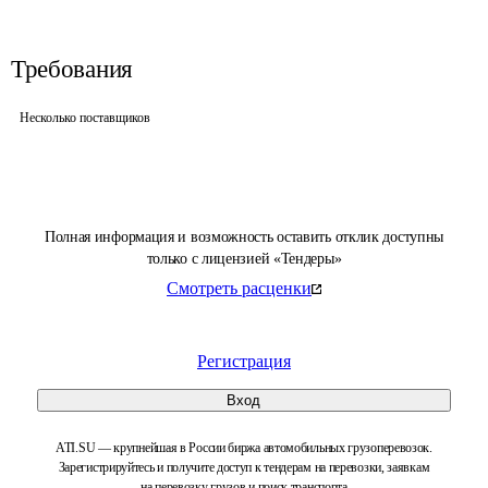
Требования
Несколько поставщиков
Полная информация и возможность оставить отклик доступны
только с лицензией «Тендеры»
Смотреть расценки
Регистрация
Вход
ATI.SU — крупнейшая в России биржа автомобильных грузоперевозок.
Зарегистрируйтесь и получите доступ к тендерам на перевозки, заявкам
на перевозку грузов и поиск транспорта