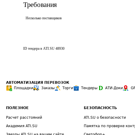
Требования
Несколько поставщиков
ID тендера в ATI.SU
48930
АВТОМАТИЗАЦИЯ ПЕРЕВОЗОК
Площадки
Заказы
Торги
Тендеры
АТИ-Доки
G
ПОЛЕЗНОЕ
БЕЗОПАСНОСТЬ
Расчет расстояний
ATI.SU о безопасности
Академия ATI.SU
Памятка по проверке конт
Звезды ATI.SU на вашем сайте
Светофор+