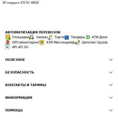
ID тендера в ATI.SU
48928
АВТОМАТИЗАЦИЯ ПЕРЕВОЗОК
Площадки
Заказы
Торги
Тендеры
АТИ-Доки
GPS-мониторинг
АТИ Мессенджер
Цепочки грузов
API ATI.SU
ПОЛЕЗНОЕ
Расчет расстояний
БЕЗОПАСНОСТЬ
Академия ATI.SU
ATI.SU о безопасности
Звезды ATI.SU на вашем сайте
КОНТАКТЫ И ТАРИФЫ
Памятка по проверке контрагентов
Индекс ATI.SU FTL РФ
О системе ATI.SU
Светофор+
Средние ставки
ИНФОРМАЦИЯ
Контактная информация
Страхование
Выгодные направления
Блог
Реклама на сайте
О формировании Паспорта
ПОМОЩЬ
Эксклюзивные материалы
Тарифы