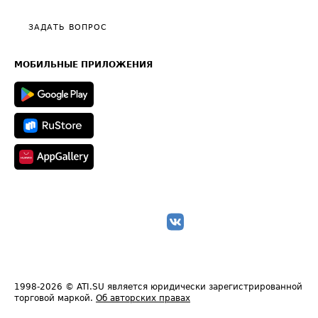
Видео по работе с ATI.SU
Политика конфиденциальности
Полезное по перевозкам
Общие положения
ЗАДАТЬ ВОПРОС
Часто задаваемые вопросы (FAQ)
Карта сайта
Техническая информация
МОБИЛЬНЫЕ ПРИЛОЖЕНИЯ
1998-2026
© ATI.SU является юридически зарегистрированной
торговой маркой.
Об авторских правах