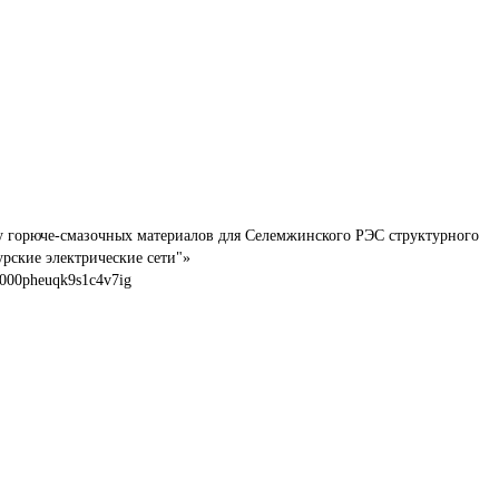
у горюче-смазочных материалов для Селемжинского РЭС структурного 
рские электрические сети"»
00pheuqk9s1c4v7ig