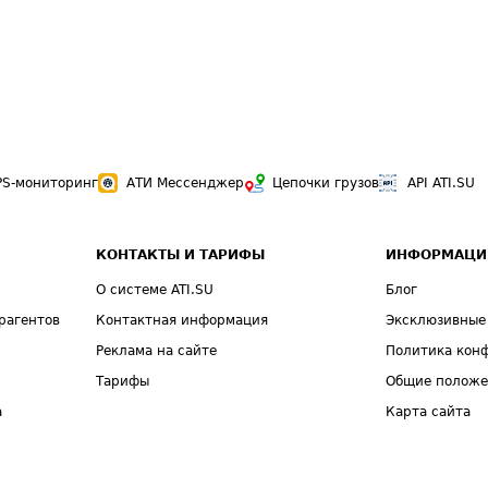
PS-мониторинг
АТИ Мессенджер
Цепочки грузов
API ATI.SU
КОНТАКТЫ И ТАРИФЫ
ИНФОРМАЦИ
О системе ATI.SU
Блог
рагентов
Контактная информация
Эксклюзивные
Реклама на сайте
Политика кон
Тарифы
Общие полож
а
Карта сайта