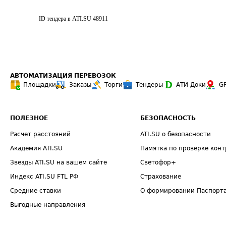
ID тендера в ATI.SU
48911
АВТОМАТИЗАЦИЯ ПЕРЕВОЗОК
Площадки
Заказы
Торги
Тендеры
АТИ-Доки
G
ПОЛЕЗНОЕ
БЕЗОПАСНОСТЬ
Расчет расстояний
ATI.SU о безопасности
Академия ATI.SU
Памятка по проверке конт
Звезды ATI.SU на вашем сайте
Светофор+
Индекс ATI.SU FTL РФ
Страхование
Средние ставки
О формировании Паспорт
Выгодные направления