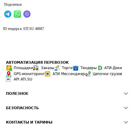
Поделиться
ID тендера в ATI.SU
48887
АВТОМАТИЗАЦИЯ ПЕРЕВОЗОК
Площадки
Заказы
Торги
Тендеры
АТИ-Доки
GPS-мониторинг
АТИ Мессенджер
Цепочки грузов
API ATI.SU
ПОЛЕЗНОЕ
Расчет расстояний
БЕЗОПАСНОСТЬ
Академия ATI.SU
ATI.SU о безопасности
Звезды ATI.SU на вашем сайте
КОНТАКТЫ И ТАРИФЫ
Памятка по проверке контрагентов
Индекс ATI.SU FTL РФ
О системе ATI.SU