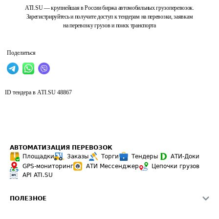
ATI.SU — крупнейшая в России биржа автомобильных грузоперевозок.
Зарегистрируйтесь и получите доступ к тендерам на перевозки, заявкам
на перевозку грузов и поиск транспорта
Поделиться
ID тендера в ATI.SU
48867
АВТОМАТИЗАЦИЯ ПЕРЕВОЗОК
Площадки
Заказы
Торги
Тендеры
АТИ-Доки
GPS-мониторинг
АТИ Мессенджер
Цепочки грузов
API ATI.SU
ПОЛЕЗНОЕ
Расчет расстояний