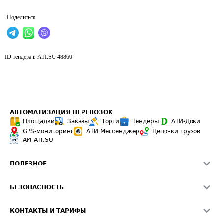
Поделиться
ID тендера в ATI.SU
48860
АВТОМАТИЗАЦИЯ ПЕРЕВОЗОК
Площадки
Заказы
Торги
Тендеры
АТИ-Доки
GPS-мониторинг
АТИ Мессенджер
Цепочки грузов
API ATI.SU
ПОЛЕЗНОЕ
Расчет расстояний
БЕЗОПАСНОСТЬ
Академия ATI.SU
ATI.SU о безопасности
Звезды ATI.SU на вашем сайте
КОНТАКТЫ И ТАРИФЫ
Памятка по проверке контрагентов