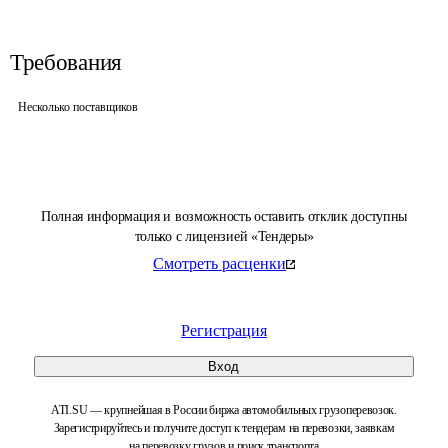
Требования
Несколько поставщиков
Полная информация и возможность оставить отклик доступны
только с лицензией «Тендеры»
Смотреть расценки
Регистрация
Вход
ATI.SU — крупнейшая в России биржа автомобильных грузоперевозок.
Зарегистрируйтесь и получите доступ к тендерам на перевозки, заявкам
на перевозку грузов и поиск транспорта