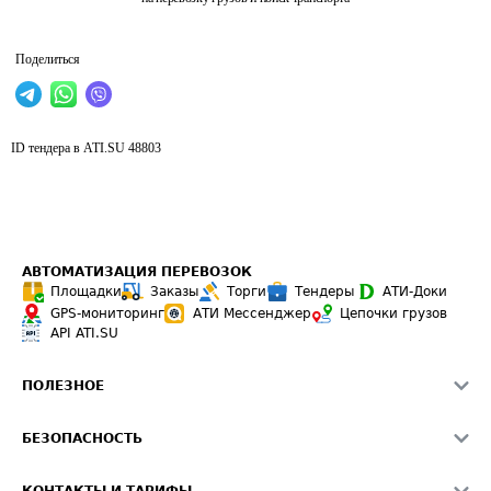
Поделиться
ID тендера в ATI.SU
48803
АВТОМАТИЗАЦИЯ ПЕРЕВОЗОК
Площадки
Заказы
Торги
Тендеры
АТИ-Доки
GPS-мониторинг
АТИ Мессенджер
Цепочки грузов
API ATI.SU
ПОЛЕЗНОЕ
Расчет расстояний
БЕЗОПАСНОСТЬ
Академия ATI.SU
ATI.SU о безопасности
Звезды ATI.SU на вашем сайте