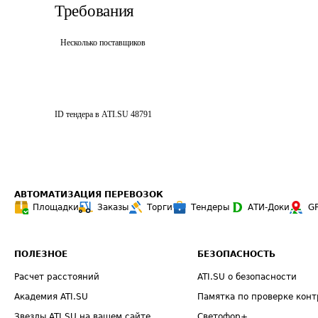
Требования
Несколько поставщиков
ID тендера в ATI.SU
48791
АВТОМАТИЗАЦИЯ ПЕРЕВОЗОК
Площадки
Заказы
Торги
Тендеры
АТИ-Доки
G
ПОЛЕЗНОЕ
БЕЗОПАСНОСТЬ
Расчет расстояний
ATI.SU о безопасности
Академия ATI.SU
Памятка по проверке конт
Звезды ATI.SU на вашем сайте
Светофор+