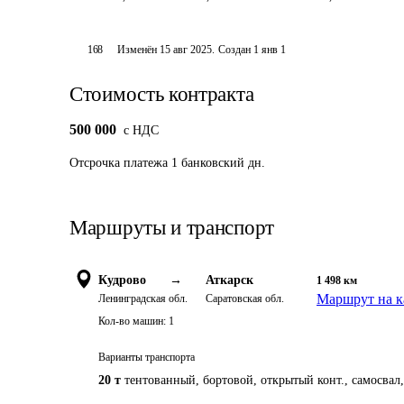
168
Изменён
15 авг 2025
.
Создан
1 янв 1
Стоимость контракта
500 000
c НДС
Отсрочка платежа
1
банковский дн.
Маршруты и транспорт
Кудрово
→
Аткарск
1 498
км
Маршрут на к
Ленинградская обл.
Саратовская обл.
Кол-во машин:
1
Варианты транспорта
20 т
тентованный, бортовой, открытый конт., самосвал