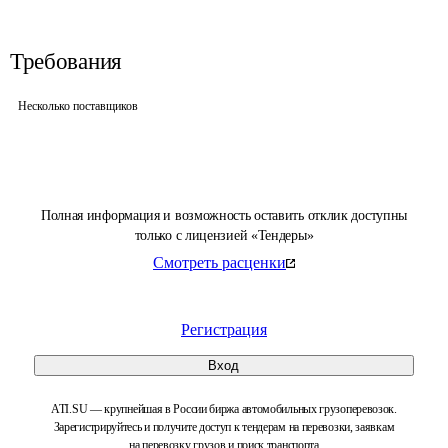
Требования
Несколько поставщиков
Полная информация и возможность оставить отклик доступны
только с лицензией «Тендеры»
Смотреть расценки
Регистрация
Вход
ATI.SU — крупнейшая в России биржа автомобильных грузоперевозок.
Зарегистрируйтесь и получите доступ к тендерам на перевозки, заявкам
на перевозку грузов и поиск транспорта