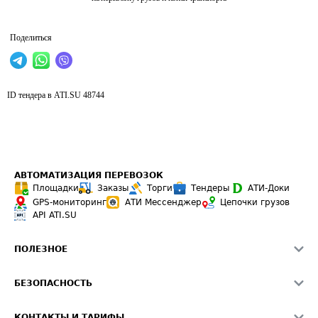
Поделиться
ID тендера в ATI.SU
48744
АВТОМАТИЗАЦИЯ ПЕРЕВОЗОК
Площадки
Заказы
Торги
Тендеры
АТИ-Доки
GPS-мониторинг
АТИ Мессенджер
Цепочки грузов
API ATI.SU
ПОЛЕЗНОЕ
Расчет расстояний
БЕЗОПАСНОСТЬ
Академия ATI.SU
ATI.SU о безопасности
Звезды ATI.SU на вашем сайте
КОНТАКТЫ И ТАРИФЫ